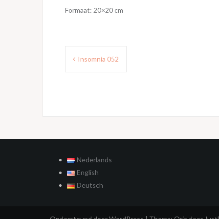
Formaat: 20×20 cm
Bericht
Insomnia 052
navigatie
Nederlands
English
Deutsch
Ondersteund door WordPress
|
Thema:
Oria
door Jus