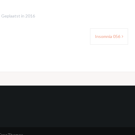
Geplaatst in
2016
Insomnia 056
tFreeThemes.