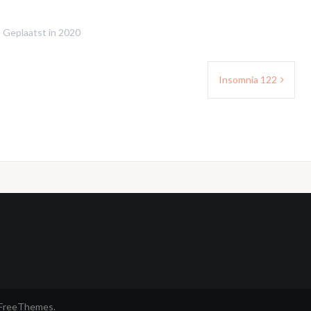
Geplaatst in
2020
Insomnia 122
tFreeThemes.