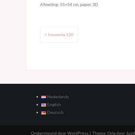
Afmeting: 55×54 cm, paper, 3D
Bericht
Insomnia 120
navigatie
Nederlands
English
Deutsch
Ondersteund door WordPress
|
Thema:
Oria
door Jus