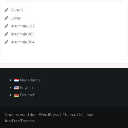
Silver 3
Lucas
Insomnia 117
Insomnia 205
Insomnia 204
Nederlands
English
Deutsch
Ondersteund door WordPress
|
Thema:
Oria
door
JustFreeThemes.