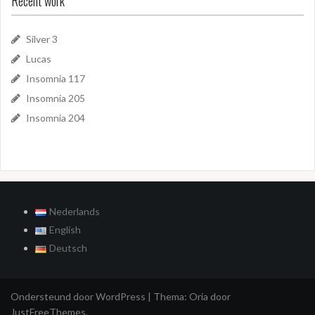
Recent work
Silver 3
Lucas
Insomnia 117
Insomnia 205
Insomnia 204
Nederlands
English
Deutsch
Ondersteund door WordPress
|
Thema:
Oria
door
JustFreeThemes.