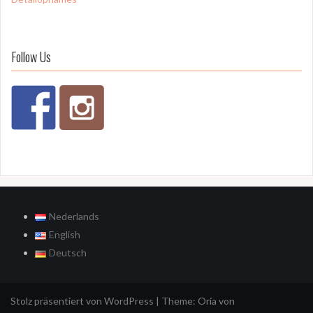
Follow Us
Nederlands
English
Deutsch
Stolz präsentiert von WordPress
|
Theme:
Oria
von