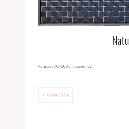
Natu
Formaat 70×100 cm, paper, 3D
Bericht
Ton Sur Ton
navigatie