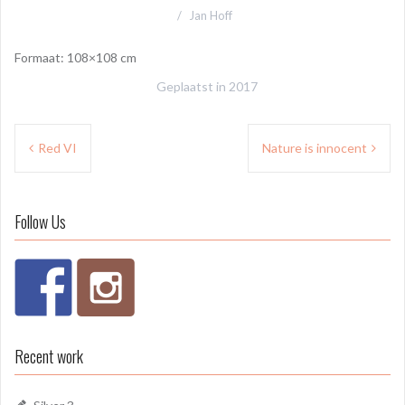
Jan Hoff
Formaat: 108×108 cm
Geplaatst in
2017
Bericht
Red VI
Nature is innocent
navigatie
Follow Us
Recent work